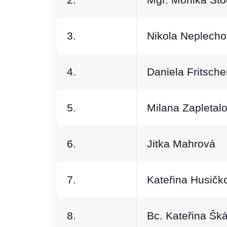
3.
Nikola Neplech
4.
Daniela Fritsch
5.
Milana Zapletal
6.
Jitka Mahrová
7.
Kateřina Husičk
8.
Bc. Kateřina Šk