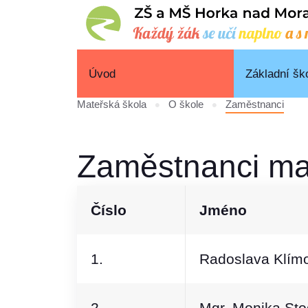
Úvod
Základní šk
Mateřská škola
O škole
Zaměstnanci
Zaměstnanci ma
Číslo
Jméno
1.
Radoslava Klím
2.
Mgr. Monika Sto