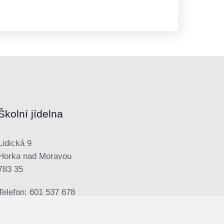
Školní jídelna
Lidická 9
Horka nad Moravou
783 35
Telefon: 601 537 678
E-mail:
sjhorka@seznam.cz