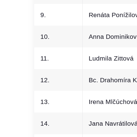
9.
Renáta Ponížilo
10.
Anna Dominikov
11.
Ludmila Zittová
12.
Bc. Drahomíra 
13.
Irena Mlčúchov
14.
Jana Navrátilov