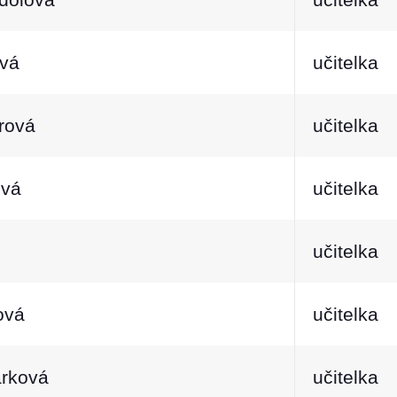
ová
učitelka
erová
učitelka
ová
učitelka
učitelka
ová
učitelka
árková
učitelka