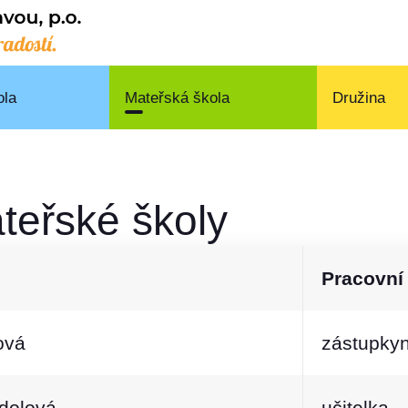
ola
Mateřská škola
Družina
teřské školy
Pracovní
ová
zástupkyn
dolová
učitelka