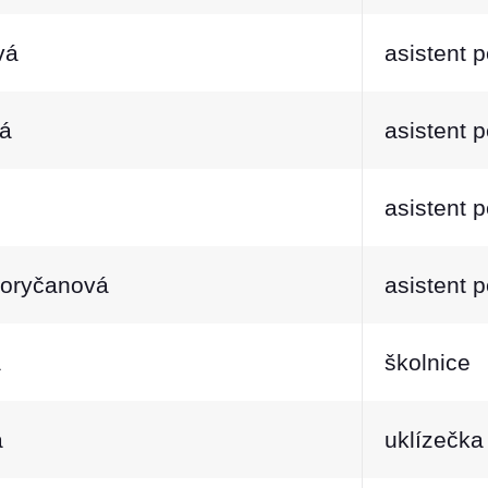
vá
asistent 
á
asistent 
asistent 
Koryčanová
asistent 
á
školnice
á
uklízečka