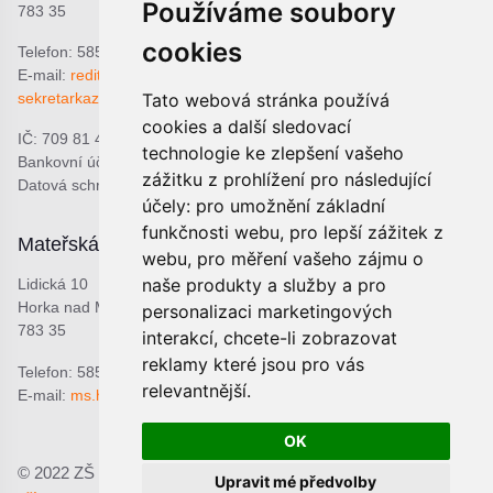
Používáme soubory
783 35
cookies
Telefon: 585 378 047
E-mail:
reditel@zshorka.cz
sekretarkazshorka@seznam.cz
Tato webová stránka používá
cookies a další sledovací
IČ: 709 81 493
technologie ke zlepšení vašeho
Bankovní účet: 1809609309/0800
zážitku z prohlížení pro následující
Datová schránka: bjema48
účely:
pro umožnění základní
funkčnosti webu
,
pro lepší zážitek z
Mateřská škola
Školní jídelna
webu
,
pro měření vašeho zájmu o
naše produkty a služby a pro
Lidická 10
Lidická 9
Horka nad Moravou
Horka nad Moravou
personalizaci marketingových
783 35
783 35
interakcí
,
chcete-li zobrazovat
reklamy které jsou pro vás
Telefon: 585 378 068
Telefon: 601 537 678
relevantnější
.
E-mail:
ms.horka@seznam.cz
E-mail:
sjhorka@seznam.cz
OK
© 2022 ZŠ a MŠ Horka nad Moravou, p.o.;
Prohlášení o
Upravit mé předvolby