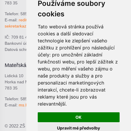
Používáme soubory
783 35
cookies
Telefon: 585 378 047
E-mail:
reditel@zshorka.cz
Tato webová stránka používá
sekretarkazshorka@seznam.cz
cookies a další sledovací
IČ: 709 81 493
technologie ke zlepšení vašeho
Bankovní účet: 1809609309/0800
zážitku z prohlížení pro následující
Datová schránka: bjema48
účely:
pro umožnění základní
funkčnosti webu
,
pro lepší zážitek z
Mateřská škola
Školní jídelna
webu
,
pro měření vašeho zájmu o
naše produkty a služby a pro
Lidická 10
Lidická 9
Horka nad Moravou
Horka nad Moravou
personalizaci marketingových
783 35
783 35
interakcí
,
chcete-li zobrazovat
reklamy které jsou pro vás
Telefon: 585 378 068
Telefon: 601 537 678
relevantnější
.
E-mail:
ms.horka@seznam.cz
E-mail:
sjhorka@seznam.cz
OK
© 2022 ZŠ a MŠ Horka nad Moravou, p.o.;
Prohlášení o
Upravit mé předvolby