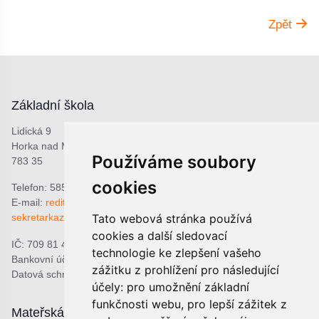
Zpět
Základní škola
Lidická 9
Horka nad Moravou
Používáme soubory
783 35
cookies
Telefon: 585 378 047
E-mail:
reditel@zshorka.cz
Tato webová stránka používá
sekretarkazshorka@seznam.cz
cookies a další sledovací
IČ: 709 81 493
technologie ke zlepšení vašeho
Bankovní účet: 1809609309/0800
zážitku z prohlížení pro následující
Datová schránka: bjema48
účely:
pro umožnění základní
funkčnosti webu
,
pro lepší zážitek z
Mateřská škola
Školní jídelna