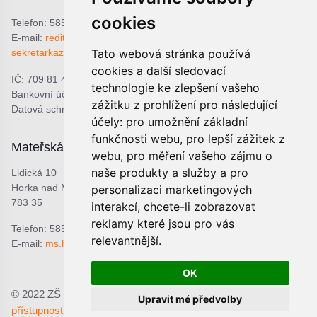
cookies
Telefon: 585 378 047
E-mail:
reditel@zshorka.cz
Tato webová stránka používá
sekretarkazshorka@seznam.cz
cookies a další sledovací
IČ: 709 81 493
technologie ke zlepšení vašeho
Bankovní účet: 1809609309/0800
zážitku z prohlížení pro následující
Datová schránka: bjema48
účely:
pro umožnění základní
funkčnosti webu
,
pro lepší zážitek z
Mateřská škola
Školní jídelna
webu
,
pro měření vašeho zájmu o
naše produkty a služby a pro
Lidická 10
Lidická 9
Horka nad Moravou
Horka nad Moravou
personalizaci marketingových
783 35
783 35
interakcí
,
chcete-li zobrazovat
reklamy které jsou pro vás
Telefon: 585 378 068
Telefon: 601 537 678
relevantnější
.
E-mail:
ms.horka@seznam.cz
E-mail:
sjhorka@seznam.cz
OK
© 2022 ZŠ a MŠ Horka nad Moravou, p.o.;
Prohlášení o
Upravit mé předvolby
přístupnosti
Upravit předvolby cookies