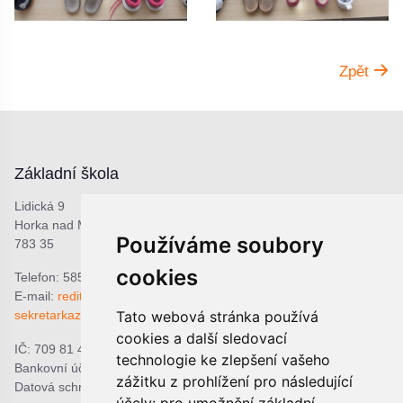
Zpět
Základní škola
Lidická 9
Horka nad Moravou
Používáme soubory
783 35
cookies
Telefon: 585 378 047
E-mail:
reditel@zshorka.cz
Tato webová stránka používá
sekretarkazshorka@seznam.cz
cookies a další sledovací
IČ: 709 81 493
technologie ke zlepšení vašeho
Bankovní účet: 1809609309/0800
zážitku z prohlížení pro následující
Datová schránka: bjema48