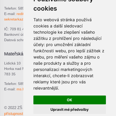
cookies
Telefon: 585 378 047
E-mail:
reditel@zshorka.cz
Tato webová stránka používá
sekretarkazshorka@seznam.cz
cookies a další sledovací
IČ: 709 81 493
technologie ke zlepšení vašeho
Bankovní účet: 1809609309/0800
zážitku z prohlížení pro následující
Datová schránka: bjema48
účely:
pro umožnění základní
funkčnosti webu
,
pro lepší zážitek z
Mateřská škola
Školní jídelna
webu
,
pro měření vašeho zájmu o
naše produkty a služby a pro
Lidická 10
Lidická 9
Horka nad Moravou
Horka nad Moravou
personalizaci marketingových
783 35
783 35
interakcí
,
chcete-li zobrazovat
reklamy které jsou pro vás
Telefon: 585 378 068
Telefon: 601 537 678
relevantnější
.
E-mail:
ms.horka@seznam.cz
E-mail:
sjhorka@seznam.cz
OK
© 2022 ZŠ a MŠ Horka nad Moravou, p.o.;
Prohlášení o
Upravit mé předvolby
přístupnosti
Upravit předvolby cookies