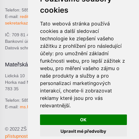
cookies
Telefon: 585 378 047
E-mail:
reditel@zshorka.cz
Tato webová stránka používá
sekretarkazshorka@seznam.cz
cookies a další sledovací
IČ: 709 81 493
technologie ke zlepšení vašeho
Bankovní účet: 1809609309/0800
zážitku z prohlížení pro následující
Datová schránka: bjema48
účely:
pro umožnění základní
funkčnosti webu
,
pro lepší zážitek z
Mateřská škola
Školní jídelna
webu
,
pro měření vašeho zájmu o
naše produkty a služby a pro
Lidická 10
Lidická 9
Horka nad Moravou
Horka nad Moravou
personalizaci marketingových
783 35
783 35
interakcí
,
chcete-li zobrazovat
reklamy které jsou pro vás
Telefon: 585 378 068
Telefon: 601 537 678
relevantnější
.
E-mail:
ms.horka@seznam.cz
E-mail:
sjhorka@seznam.cz
OK
© 2022 ZŠ a MŠ Horka nad Moravou, p.o.;
Prohlášení o
Upravit mé předvolby
přístupnosti
Upravit předvolby cookies