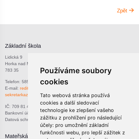
Zpět
Základní škola
Lidická 9
Horka nad Moravou
Používáme soubory
783 35
cookies
Telefon: 585 378 047
E-mail:
reditel@zshorka.cz
Tato webová stránka používá
sekretarkazshorka@seznam.cz
cookies a další sledovací
IČ: 709 81 493
technologie ke zlepšení vašeho
Bankovní účet: 1809609309/0800
zážitku z prohlížení pro následující
Datová schránka: bjema48
účely:
pro umožnění základní
funkčnosti webu
,
pro lepší zážitek z
Mateřská škola
Školní jídelna