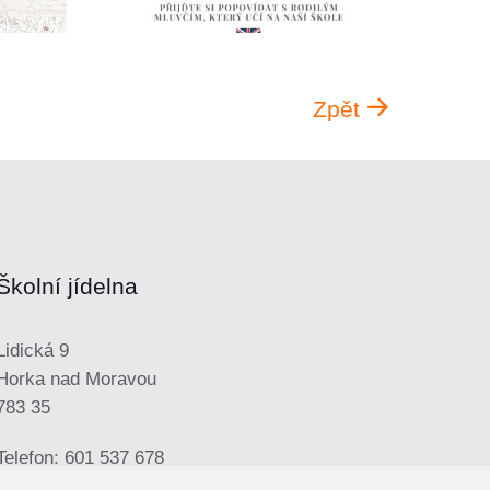
Zpět
Školní jídelna
Lidická 9
Horka nad Moravou
783 35
Telefon: 601 537 678
E-mail:
sjhorka@seznam.cz