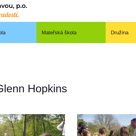
ola
Mateřská škola
Družina
 Glenn Hopkins