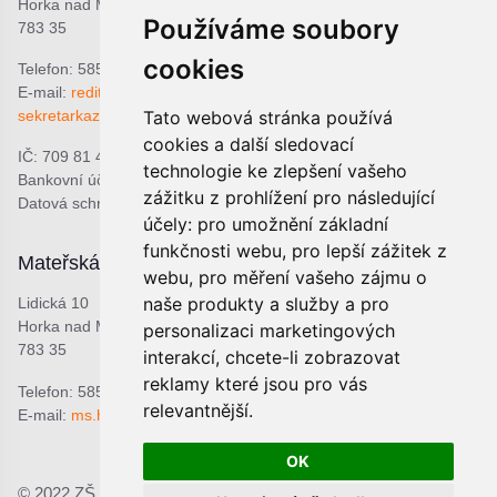
Horka nad Moravou
Používáme soubory
783 35
cookies
Telefon: 585 378 047
E-mail:
reditel@zshorka.cz
sekretarkazshorka@seznam.cz
Tato webová stránka používá
cookies a další sledovací
IČ: 709 81 493
technologie ke zlepšení vašeho
Bankovní účet: 1809609309/0800
zážitku z prohlížení pro následující
Datová schránka: bjema48
účely:
pro umožnění základní
funkčnosti webu
,
pro lepší zážitek z
Mateřská škola
Školní jídelna
webu
,
pro měření vašeho zájmu o
naše produkty a služby a pro
Lidická 10
Lidická 9
Horka nad Moravou
Horka nad Moravou
personalizaci marketingových
783 35
783 35
interakcí
,
chcete-li zobrazovat
reklamy které jsou pro vás
Telefon: 585 378 068
Telefon: 601 537 678
relevantnější
.
E-mail:
ms.horka@seznam.cz
E-mail:
sjhorka@seznam.cz
OK
© 2022 ZŠ a MŠ Horka nad Moravou, p.o.;
Prohlášení o