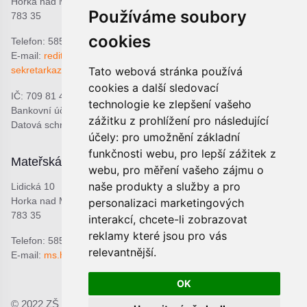
Horka nad Moravou
Používáme soubory
783 35
cookies
Telefon: 585 378 047
E-mail:
reditel@zshorka.cz
Tato webová stránka používá
sekretarkazshorka@seznam.cz
cookies a další sledovací
IČ: 709 81 493
technologie ke zlepšení vašeho
Bankovní účet: 1809609309/0800
zážitku z prohlížení pro následující
Datová schránka: bjema48
účely:
pro umožnění základní
funkčnosti webu
,
pro lepší zážitek z
Mateřská škola
Školní jídelna
webu
,
pro měření vašeho zájmu o
naše produkty a služby a pro
Lidická 10
Lidická 9
Horka nad Moravou
Horka nad Moravou
personalizaci marketingových
783 35
783 35
interakcí
,
chcete-li zobrazovat
reklamy které jsou pro vás
Telefon: 585 378 068
Telefon: 601 537 678
relevantnější
.
E-mail:
ms.horka@seznam.cz
E-mail:
sjhorka@seznam.cz
OK
© 2022 ZŠ a MŠ Horka nad Moravou, p.o.;
Prohlášení o