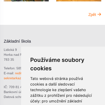
Zpět
Základní škola
Lidická 9
Horka nad Moravou
Používáme soubory
783 35
cookies
Telefon: 585 378 047
E-mail:
reditel@zshorka.cz
Tato webová stránka používá
sekretarkazshorka@seznam.cz
cookies a další sledovací
IČ: 709 81 493
technologie ke zlepšení vašeho
Bankovní účet: 1809609309/0800
zážitku z prohlížení pro následující
Datová schránka: bjema48
účely:
pro umožnění základní