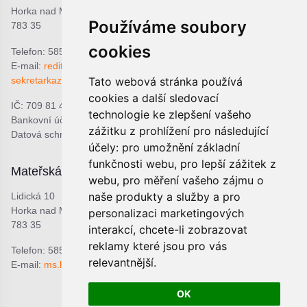
Horka nad Moravou
Používáme soubory
783 35
cookies
Telefon: 585 378 047
E-mail:
reditel@zshorka.cz
sekretarkazshorka@seznam.cz
Tato webová stránka používá
cookies a další sledovací
IČ: 709 81 493
technologie ke zlepšení vašeho
Bankovní účet: 1809609309/0800
zážitku z prohlížení pro následující
Datová schránka: bjema48
účely:
pro umožnění základní
funkčnosti webu
,
pro lepší zážitek z
Mateřská škola
Školní jídelna
webu
,
pro měření vašeho zájmu o
naše produkty a služby a pro
Lidická 10
Lidická 9
Horka nad Moravou
Horka nad Moravou
personalizaci marketingových
783 35
783 35
interakcí
,
chcete-li zobrazovat
reklamy které jsou pro vás
Telefon: 585 378 068
Telefon: 601 537 678
relevantnější
.
E-mail:
ms.horka@seznam.cz
E-mail:
sjhorka@seznam.cz
OK