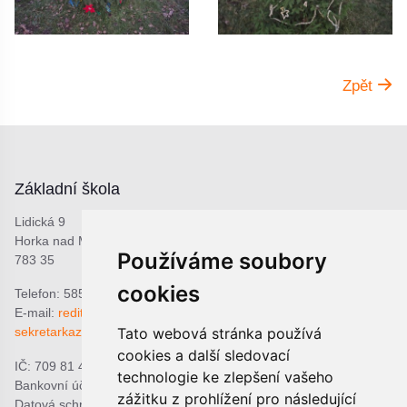
Zpět
Základní škola
Lidická 9
Horka nad Moravou
Používáme soubory
783 35
cookies
Telefon: 585 378 047
E-mail:
reditel@zshorka.cz
Tato webová stránka používá
sekretarkazshorka@seznam.cz
cookies a další sledovací
IČ: 709 81 493
technologie ke zlepšení vašeho
Bankovní účet: 1809609309/0800
zážitku z prohlížení pro následující
Datová schránka: bjema48