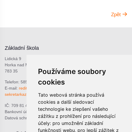
Zpět
Základní škola
Lidická 9
Horka nad Moravou
Používáme soubory
783 35
cookies
Telefon: 585 378 047
E-mail:
reditel@zshorka.cz
Tato webová stránka používá
sekretarkazshorka@seznam.cz
cookies a další sledovací
IČ: 709 81 493
technologie ke zlepšení vašeho
Bankovní účet: 1809609309/0800
zážitku z prohlížení pro následující
Datová schránka: bjema48
účely:
pro umožnění základní
funkčnosti webu
,
pro lepší zážitek z