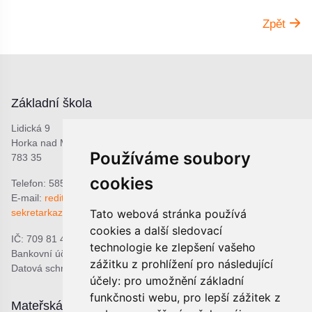
Zpět
Základní škola
Lidická 9
Horka nad Moravou
Používáme soubory
783 35
cookies
Telefon: 585 378 047
E-mail:
reditel@zshorka.cz
Tato webová stránka používá
sekretarkazshorka@seznam.cz
cookies a další sledovací
IČ: 709 81 493
technologie ke zlepšení vašeho
Bankovní účet: 1809609309/0800
zážitku z prohlížení pro následující
Datová schránka: bjema48
účely:
pro umožnění základní
funkčnosti webu
,
pro lepší zážitek z
Mateřská škola
Školní jídelna