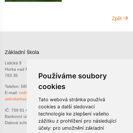
Zpět
Základní škola
Lidická 9
Horka nad Moravou
Používáme soubory
783 35
cookies
Telefon: 585 378 047
E-mail:
reditel@zshorka.cz
Tato webová stránka používá
sekretarkazshorka@seznam.cz
cookies a další sledovací
IČ: 709 81 493
technologie ke zlepšení vašeho
Bankovní účet: 1809609309/0800
zážitku z prohlížení pro následující
Datová schránka: bjema48
účely:
pro umožnění základní