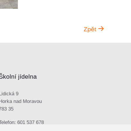
Zpět
Školní jídelna
Lidická 9
Horka nad Moravou
783 35
Telefon: 601 537 678
E-mail:
sjhorka@seznam.cz