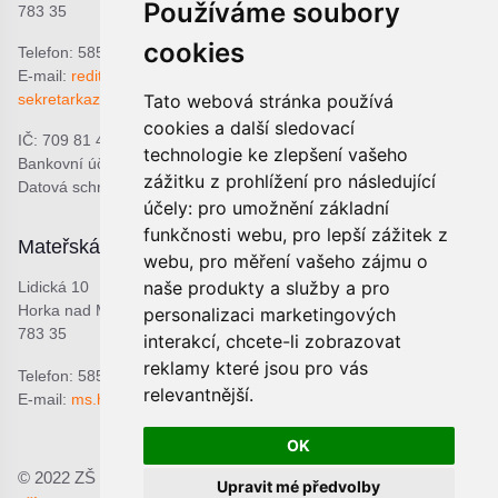
Používáme soubory
783 35
cookies
Telefon: 585 378 047
E-mail:
reditel@zshorka.cz
sekretarkazshorka@seznam.cz
Tato webová stránka používá
cookies a další sledovací
IČ: 709 81 493
technologie ke zlepšení vašeho
Bankovní účet: 1809609309/0800
zážitku z prohlížení pro následující
Datová schránka: bjema48
účely:
pro umožnění základní
funkčnosti webu
,
pro lepší zážitek z
Mateřská škola
Školní jídelna
webu
,
pro měření vašeho zájmu o
naše produkty a služby a pro
Lidická 10
Lidická 9
Horka nad Moravou
Horka nad Moravou
personalizaci marketingových
783 35
783 35
interakcí
,
chcete-li zobrazovat
reklamy které jsou pro vás
Telefon: 585 378 068
Telefon: 601 537 678
relevantnější
.
E-mail:
ms.horka@seznam.cz
E-mail:
sjhorka@seznam.cz
OK
© 2022 ZŠ a MŠ Horka nad Moravou, p.o.;
Prohlášení o
Upravit mé předvolby