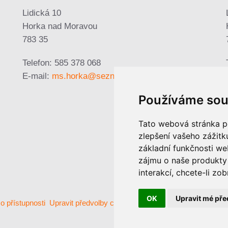
Lidická 10
Horka nad Moravou
783 35
Telefon: 585 378 068
E-mail:
ms.horka@seznam.cz
Používáme sou
Tato webová stránka po
zlepšení vašeho zážitku
základní funkčnosti w
zájmu o naše produkty 
interakcí
,
chcete-li zob
OK
Upravit mé pře
o přístupnosti
Upravit předvolby cookies