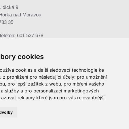
Lidická 9
Horka nad Moravou
783 35
Telefon: 601 537 678
E-mail:
sjhorka@seznam.cz
bory cookies
užívá cookies a další sledovací technologie ke
 z prohlížení pro následující účely:
pro umožnění
ebu
,
pro lepší zážitek z webu
,
pro měření vašeho
a služby a pro personalizaci marketingových
razovat reklamy které jsou pro vás relevantnější
.
dvolby