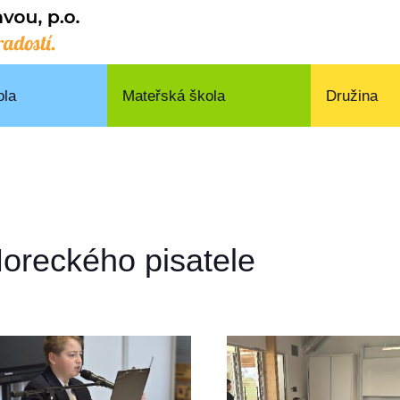
ola
Mateřská škola
Družina
Horeckého pisatele