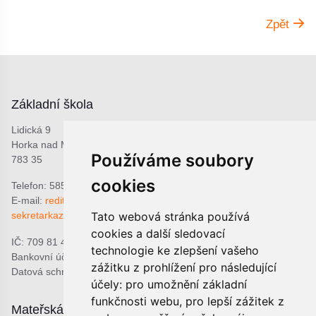
Zpět
Základní škola
Lidická 9
Horka nad Moravou
Používáme soubory
783 35
cookies
Telefon: 585 378 047
E-mail:
reditel@zshorka.cz
Tato webová stránka používá
sekretarkazshorka@seznam.cz
cookies a další sledovací
IČ: 709 81 493
technologie ke zlepšení vašeho
Bankovní účet: 1809609309/0800
zážitku z prohlížení pro následující
Datová schránka: bjema48
účely:
pro umožnění základní
funkčnosti webu
,
pro lepší zážitek z
Mateřská škola
Školní jídelna