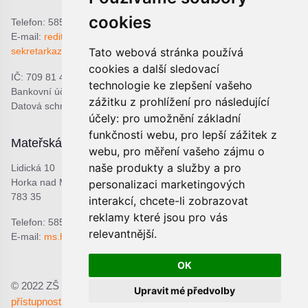
cookies
Telefon: 585 378 047
E-mail:
reditel@zshorka.cz
Tato webová stránka používá
sekretarkazshorka@seznam.cz
cookies a další sledovací
IČ: 709 81 493
technologie ke zlepšení vašeho
Bankovní účet: 1809609309/0800
zážitku z prohlížení pro následující
Datová schránka: bjema48
účely:
pro umožnění základní
funkčnosti webu
,
pro lepší zážitek z
Mateřská škola
Školní jídelna
webu
,
pro měření vašeho zájmu o
naše produkty a služby a pro
Lidická 10
Lidická 9
Horka nad Moravou
Horka nad Moravou
personalizaci marketingových
783 35
783 35
interakcí
,
chcete-li zobrazovat
reklamy které jsou pro vás
Telefon: 585 378 068
Telefon: 601 537 678
relevantnější
.
E-mail:
ms.horka@seznam.cz
E-mail:
sjhorka@seznam.cz
OK
© 2022 ZŠ a MŠ Horka nad Moravou, p.o.;
Prohlášení o
Upravit mé předvolby
přístupnosti
Upravit předvolby cookies