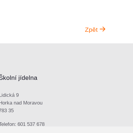
Zpět
Školní jídelna
Lidická 9
Horka nad Moravou
783 35
Telefon: 601 537 678
E-mail:
sjhorka@seznam.cz