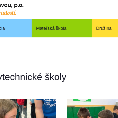
ola
Mateřská škola
Družina
technické školy