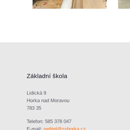
Základní škola
Lidická 9
Horka nad Moravou
783 35
Telefon: 585 378 047
E-mail:
reditel@zshorka.cz