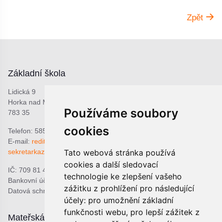
Zpět
Základní škola
Lidická 9
Horka nad Moravou
Používáme soubory
783 35
cookies
Telefon: 585 378 047
E-mail:
reditel@zshorka.cz
sekretarkazshorka@seznam.cz
Tato webová stránka používá
cookies a další sledovací
IČ: 709 81 493
technologie ke zlepšení vašeho
Bankovní účet: 1809609309/0800
zážitku z prohlížení pro následující
Datová schránka: bjema48
účely:
pro umožnění základní
funkčnosti webu
,
pro lepší zážitek z
Mateřská škola
Školní jídelna