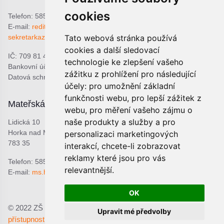
cookies
Telefon: 585 378 047
E-mail:
reditel@zshorka.cz
Tato webová stránka používá
sekretarkazshorka@seznam.cz
cookies a další sledovací
IČ: 709 81 493
technologie ke zlepšení vašeho
Bankovní účet: 1809609309/0800
zážitku z prohlížení pro následující
Datová schránka: bjema48
účely:
pro umožnění základní
funkčnosti webu
,
pro lepší zážitek z
Mateřská škola
Školní jídelna
webu
,
pro měření vašeho zájmu o
naše produkty a služby a pro
Lidická 10
Lidická 9
Horka nad Moravou
Horka nad Moravou
personalizaci marketingových
783 35
783 35
interakcí
,
chcete-li zobrazovat
reklamy které jsou pro vás
Telefon: 585 378 068
Telefon: 601 537 678
relevantnější
.
E-mail:
ms.horka@seznam.cz
E-mail:
sjhorka@seznam.cz
OK
© 2022 ZŠ a MŠ Horka nad Moravou, p.o.;
Prohlášení o
Upravit mé předvolby
přístupnosti
Upravit předvolby cookies