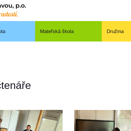
ola
Mateřská škola
Družina
čtenáře