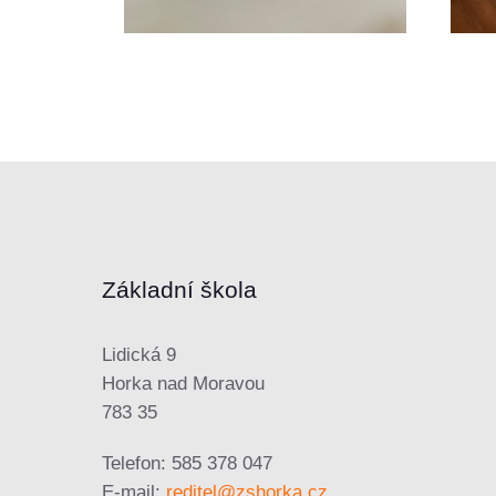
Základní škola
Lidická 9
Horka nad Moravou
783 35
Telefon: 585 378 047
E-mail:
reditel@zshorka.cz