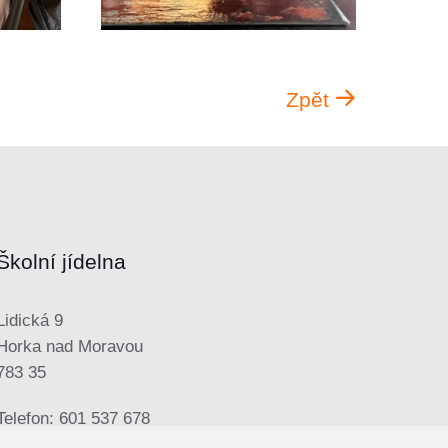
Zpět
Školní jídelna
Lidická 9
Horka nad Moravou
783 35
Telefon: 601 537 678
E-mail:
sjhorka@seznam.cz