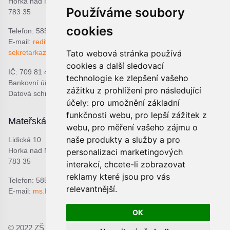
Horka nad Moravou
Používáme soubory
783 35
cookies
Telefon: 585 378 047
E-mail:
reditel@zshorka.cz
Tato webová stránka používá
sekretarkazshorka@seznam.cz
cookies a další sledovací
IČ: 709 81 493
technologie ke zlepšení vašeho
Bankovní účet: 1809609309/0800
zážitku z prohlížení pro následující
Datová schránka: bjema48
účely:
pro umožnění základní
funkčnosti webu
,
pro lepší zážitek z
Mateřská škola
Školní jídelna
webu
,
pro měření vašeho zájmu o
naše produkty a služby a pro
Lidická 10
Lidická 9
Horka nad Moravou
Horka nad Moravou
personalizaci marketingových
783 35
783 35
interakcí
,
chcete-li zobrazovat
reklamy které jsou pro vás
Telefon: 585 378 068
Telefon: 601 537 678
relevantnější
.
E-mail:
ms.horka@seznam.cz
E-mail:
sjhorka@seznam.cz
OK
© 2022 ZŠ a MŠ Horka nad Moravou, p.o.;
Prohlášení o