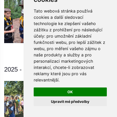
Tato webová stránka používá
cookies a další sledovací
technologie ke zlepšení vašeho
zážitku z prohlížení pro následující
účely:
pro umožnění základní
funkčnosti webu
,
pro lepší zážitek z
webu
,
pro měření vašeho zájmu o
naše produkty a služby a pro
Více fotek
personalizaci marketingových
interakcí
,
chcete-li zobrazovat
2025 - Back to School
reklamy které jsou pro vás
relevantnější
.
OK
Upravit mé předvolby