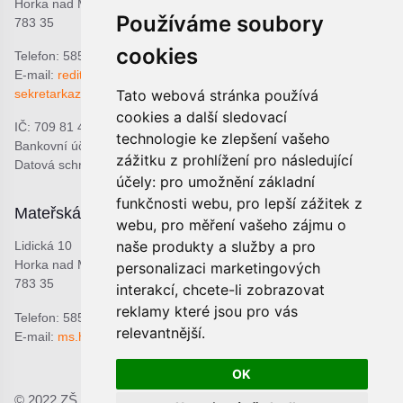
Horka nad Moravou
Používáme soubory
783 35
cookies
Telefon: 585 378 047
E-mail:
reditel@zshorka.cz
sekretarkazshorka@seznam.cz
Tato webová stránka používá
cookies a další sledovací
IČ: 709 81 493
technologie ke zlepšení vašeho
Bankovní účet: 1809609309/0800
zážitku z prohlížení pro následující
Datová schránka: bjema48
účely:
pro umožnění základní
funkčnosti webu
,
pro lepší zážitek z
Mateřská škola
Školní jídelna
webu
,
pro měření vašeho zájmu o
naše produkty a služby a pro
Lidická 10
Lidická 9
Horka nad Moravou
Horka nad Moravou
personalizaci marketingových
783 35
783 35
interakcí
,
chcete-li zobrazovat
reklamy které jsou pro vás
Telefon: 585 378 068
Telefon: 601 537 678
relevantnější
.
E-mail:
ms.horka@seznam.cz
E-mail:
sjhorka@seznam.cz
OK
© 2022 ZŠ a MŠ Horka nad Moravou, p.o.;
Prohlášení o