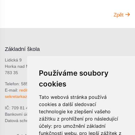
Zpět
Základní škola
Lidická 9
Horka nad Moravou
Používáme soubory
783 35
cookies
Telefon: 585 378 047
E-mail:
reditel@zshorka.cz
Tato webová stránka používá
sekretarkazshorka@seznam.cz
cookies a další sledovací
IČ: 709 81 493
technologie ke zlepšení vašeho
Bankovní účet: 1809609309/0800
zážitku z prohlížení pro následující
Datová schránka: bjema48
účely:
pro umožnění základní
funkčnosti webu
,
pro lepší zážitek z