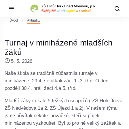
Úvod
Aktuality
Turnaj v miniházené mladších
žáků
5. 5. 2026
Naše škola se tradičně zúčastnila turnaje v
miniházené. 29.4. se utkali záci 1.-3. tříd. O den
později 30.4. hráli žáci 4.a 5. tříd.
Mladší žáky čekalo 5 těžkých soupeřů ( ZŠ Holečkova,
ZŠ Nedvědova 1a 2, ZŠ Újezd 1 a 2). V našem týmu
jsme přivítali několik nováčků, kteří si přijeli
miniházenou vyzkoušet. Byl to pro ně veliký zážitek a