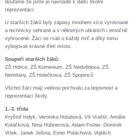
doufáme že jsme je navnadili k další školní
reprezentaci.
U starších žáků byly zápasy mnohem více vyrovnané
a technicky sehrané a v některých utkáních i emočně
vyhrocené. Žáci se rvali o každý míč a díky tomu
vybojovali krásné třetí místo.
Soupeři starších žáků:
ZŠ Holice, ZŠ Komenium, ZŠ Nedvědova, ZŠ
Nemilany, ZŠ Holečkova, ZŠ Spojenců
Všchni žáci mají velikou pochvalu za bojovnost a
reprezentaci školy.
1.-3. třída
Kryštof Indyk, Veronika Holubová, Vít Vraštil, Amálie
Koláčková, Nina Hübnerová, Adam Fisher, Dominik
Vrtek, Janek Ješina, Ester Poláchová, Vojtěch