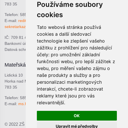
Používáme soubory
783 35
cookies
Telefon: 585 378 047
E-mail:
reditel@zshorka.cz
Tato webová stránka používá
sekretarkazshorka@seznam.cz
cookies a další sledovací
IČ: 709 81 493
technologie ke zlepšení vašeho
Bankovní účet: 1809609309/0800
zážitku z prohlížení pro následující
Datová schránka: bjema48
účely:
pro umožnění základní
funkčnosti webu
,
pro lepší zážitek z
Mateřská škola
Školní jídelna
webu
,
pro měření vašeho zájmu o
naše produkty a služby a pro
Lidická 10
Lidická 9
Horka nad Moravou
Horka nad Moravou
personalizaci marketingových
783 35
783 35
interakcí
,
chcete-li zobrazovat
reklamy které jsou pro vás
Telefon: 585 378 068
Telefon: 601 537 678
relevantnější
.
E-mail:
ms.horka@seznam.cz
E-mail:
sjhorka@seznam.cz
OK
© 2022 ZŠ a MŠ Horka nad Moravou, p.o.;
Prohlášení o
Upravit mé předvolby