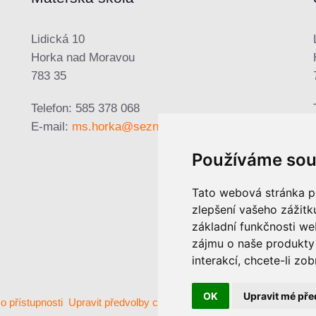
Lidická 10
Horka nad Moravou
783 35
Telefon: 585 378 068
E-mail:
ms.horka@seznam.cz
Používáme sou
Tato webová stránka po
zlepšení vašeho zážitku
základní funkčnosti w
zájmu o naše produkty 
interakcí
,
chcete-li zob
OK
Upravit mé pře
o přístupnosti
Upravit předvolby cookies