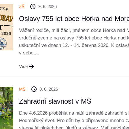
ZŠ
9. 6. 2026
Oslavy 755 let obce Horka nad Mor
Vážení rodiče, milí žáci, jménem obce Horka nad
srdečně zveme na oslavy 755 let obce Horka nad 
uskuteční ve dnech 12. - 14. června 2026. K oslavá
v sobot...
Více
MŠ
9. 6. 2026
Zahradní slavnost v MŠ
Dne 4.6.2026 proběhla na naší zahradě zahradní s
Podmořský svět. Pro děti bylo připraveno mnoho 
stanovišť plných her, úkolů a zábavy. Malí návštěvn