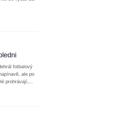
oledni
ehrál fotbalový
napínavě, ale po
lé prohrávají,...