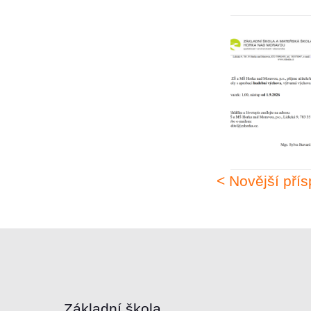
< Novější pří
Základní škola