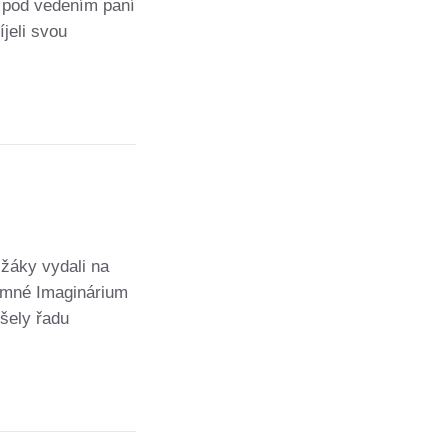
i pod vedením paní
jeli svou
 žáky vydali na
ajemné Imaginárium
ušely řadu