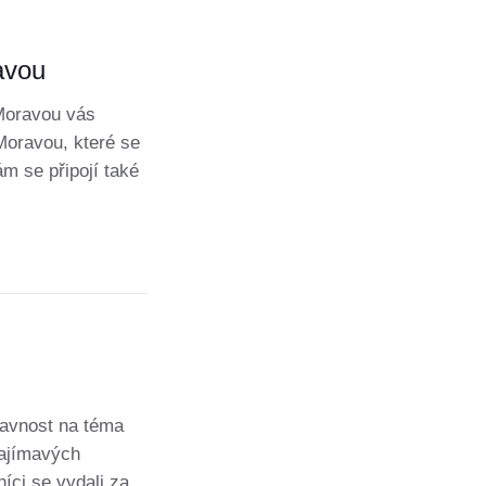
avou
 Moravou vás
Moravou, které se
m se připojí také
lavnost na téma
zajímavých
íci se vydali za