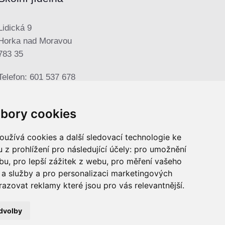
Lidická 9
Horka nad Moravou
783 35
Telefon: 601 537 678
E-mail:
sjhorka@seznam.cz
bory cookies
užívá cookies a další sledovací technologie ke
 z prohlížení pro následující účely:
pro umožnění
ebu
,
pro lepší zážitek z webu
,
pro měření vašeho
a služby a pro personalizaci marketingových
razovat reklamy které jsou pro vás relevantnější
.
dvolby