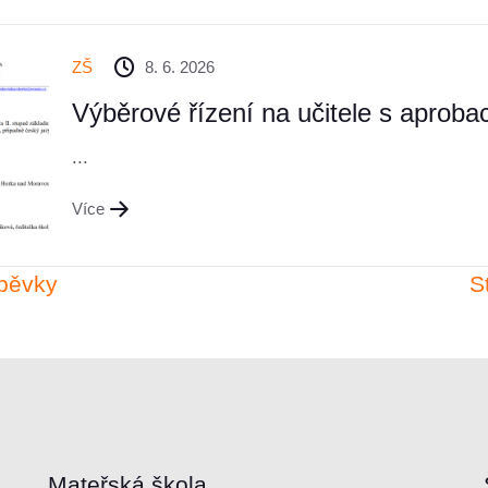
ZŠ
8. 6. 2026
Výběrové řízení na učitele s aproba
...
Více
spěvky
S
Mateřská škola