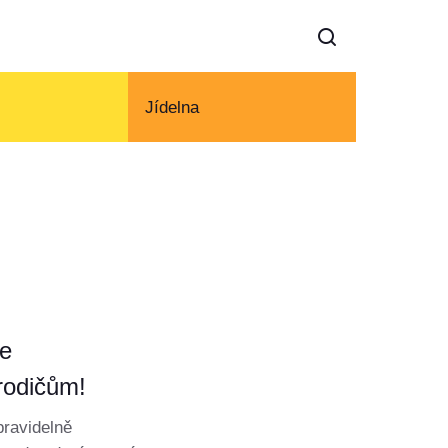
Jídelna
ce
 rodičům!
pravidelně