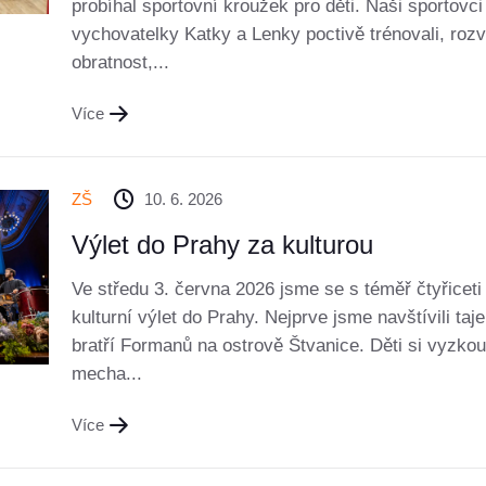
probíhal sportovní kroužek pro děti. Naši sportovc
vychovatelky Katky a Lenky poctivě trénovali, rozví
obratnost,...
Více
ZŠ
10. 6. 2026
Výlet do Prahy za kulturou
Ve středu 3. června 2026 jsme se s téměř čtyřiceti
kulturní výlet do Prahy. Nejprve jsme navštívili t
bratří Formanů na ostrově Štvanice. Děti si vyzko
mecha...
Více