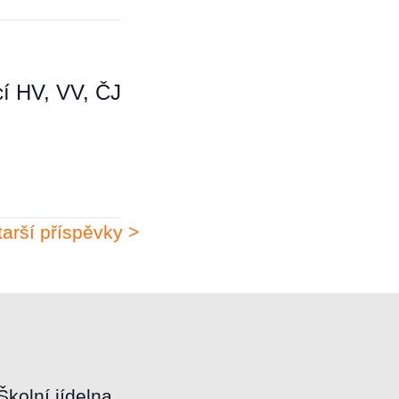
cí HV, VV, ČJ
tarší příspěvky >
Školní jídelna