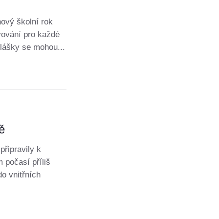
nový školní rok
vování pro každé
ihlášky se mohou...
ě
připravily k
 počasí příliš
o vnitřních