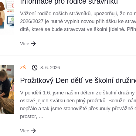
Informace pro rodiče strávníků
Vážení rodiče našich strávníků, upozorňuji, že na 
2026/2027 je nutné vyplnit novou přihlášku ke stra
dítě, které se bude stravovat ve školní jídelně. Př
Více
ZŠ
8. 6. 2026
Prožitkový Den dětí ve školní družin
V pondělí 1.6. jsme našim dětem ze školní družiny 
oslavě jejich svátku den plný prožitků. Bohužel nám
nepřálo a tak jsme stanoviště přesunuly převážně d
prostor, ...
Více