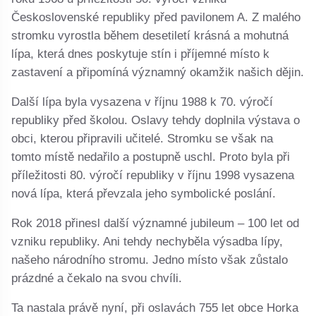
Československé republiky před pavilonem A. Z malého
stromku vyrostla během desetiletí krásná a mohutná
lípa, která dnes poskytuje stín i příjemné místo k
zastavení a připomíná významný okamžik našich dějin.
Další lípa byla vysazena v říjnu 1988 k 70. výročí
republiky před školou. Oslavy tehdy doplnila výstava o
obci, kterou připravili učitelé. Stromku se však na
tomto místě nedařilo a postupně uschl. Proto byla při
příležitosti 80. výročí republiky v říjnu 1998 vysazena
nová lípa, která převzala jeho symbolické poslání.
Rok 2018 přinesl další významné jubileum – 100 let od
vzniku republiky. Ani tehdy nechyběla výsadba lípy,
našeho národního stromu. Jedno místo však zůstalo
prázdné a čekalo na svou chvíli.
Ta nastala právě nyní, při oslavách 755 let obce Horka