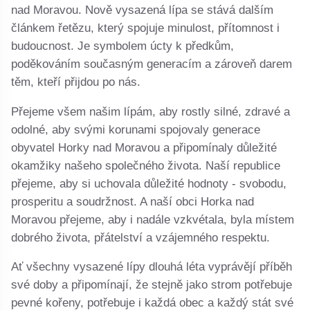
nad Moravou. Nově vysazená lípa se stává dalším
článkem řetězu, který spojuje minulost, přítomnost i
budoucnost. Je symbolem úcty k předkům,
poděkováním současným generacím a zároveň darem
těm, kteří přijdou po nás.
Přejeme všem našim lípám, aby rostly silné, zdravé a
odolné, aby svými korunami spojovaly generace
obyvatel Horky nad Moravou a připomínaly důležité
okamžiky našeho společného života. Naší republice
přejeme, aby si uchovala důležité hodnoty - svobodu,
prosperitu a soudržnost. A naší obci Horka nad
Moravou přejeme, aby i nadále vzkvétala, byla místem
dobrého života, přátelství a vzájemného respektu.
Ať všechny vysazené lípy dlouhá léta vyprávějí příběh
své doby a připomínají, že stejně jako strom potřebuje
pevné kořeny, potřebuje i každá obec a každý stát své