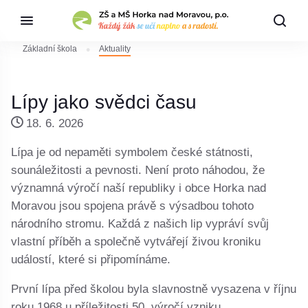
Základní škola
Aktuality
Lípy jako svědci času
18. 6. 2026
Lípa je od nepaměti symbolem české státnosti,
sounáležitosti a pevnosti. Není proto náhodou, že
významná výročí naší republiky i obce Horka nad
Moravou jsou spojena právě s výsadbou tohoto
národního stromu. Každá z našich lip vypráví svůj
vlastní příběh a společně vytvářejí živou kroniku
událostí, které si připomínáme.
První lípa před školou byla slavnostně vysazena v říjnu
roku 1968 u příležitosti 50. výročí vzniku