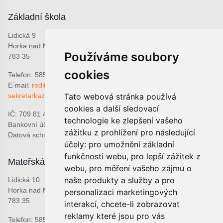
Základní škola
Lidická 9
Horka nad Moravou
Používáme soubory
783 35
cookies
Telefon: 585 378 047
E-mail:
reditel@zshorka.cz
sekretarkazshorka@seznam.cz
Tato webová stránka používá
cookies a další sledovací
IČ: 709 81 493
technologie ke zlepšení vašeho
Bankovní účet: 1809609309/0800
zážitku z prohlížení pro následující
Datová schránka: bjema48
účely:
pro umožnění základní
funkčnosti webu
,
pro lepší zážitek z
Mateřská škola
Školní jídelna
webu
,
pro měření vašeho zájmu o
naše produkty a služby a pro
Lidická 10
Lidická 9
Horka nad Moravou
Horka nad Moravou
personalizaci marketingových
783 35
783 35
interakcí
,
chcete-li zobrazovat
reklamy které jsou pro vás
Telefon: 585 378 068
Telefon: 601 537 678