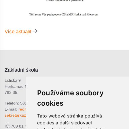
Více aktualit
Základní škola
Lidická 9
Horka nad Moravou
Používáme soubory
783 35
cookies
Telefon: 585 378 047
E-mail:
reditel@zshorka.cz
Tato webová stránka používá
sekretarkazshorka@seznam.cz
cookies a další sledovací
IČ: 709 81 493