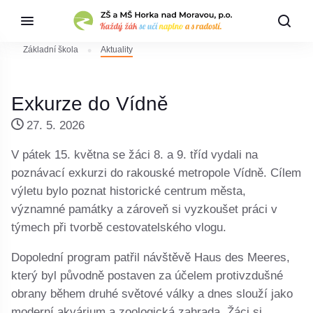
Základní škola
Aktuality
Exkurze do Vídně
27. 5. 2026
V pátek 15. května se žáci 8. a 9. tříd vydali na
poznávací exkurzi do rakouské metropole Vídně. Cílem
výletu bylo poznat historické centrum města,
významné památky a zároveň si vyzkoušet práci v
týmech při tvorbě cestovatelského vlogu.
Dopolední program patřil návštěvě Haus des Meeres,
který byl původně postaven za účelem protivzdušné
obrany během druhé světové války a dnes slouží jako
moderní akvárium a zoologická zahrada. Žáci si