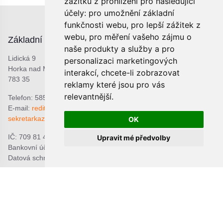
zážitku z prohlížení pro následující
účely:
pro umožnění základní
funkčnosti webu
,
pro lepší zážitek z
webu
,
pro měření vašeho zájmu o
Základní škola
naše produkty a služby a pro
Lidická 9
personalizaci marketingových
Horka nad Moravou
interakcí
,
chcete-li zobrazovat
783 35
reklamy které jsou pro vás
relevantnější
.
Telefon: 585 378 047
E-mail:
reditel@zshorka.cz
sekretarkazshorka@seznam.cz
OK
IČ: 709 81 493
Upravit mé předvolby
Bankovní účet: 1809609309/0800
Datová schránka: bjema48
Mateřská škola
Školní jídelna
Lidická 10
Lidická 9
Horka nad Moravou
Horka nad Moravou