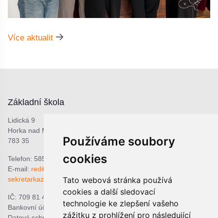
Více aktualit
Základní škola
Lidická 9
Horka nad Moravou
Používáme soubory
783 35
cookies
Telefon: 585 378 047
E-mail:
reditel@zshorka.cz
sekretarkazshorka@seznam.cz
Tato webová stránka používá
cookies a další sledovací
IČ: 709 81 493
technologie ke zlepšení vašeho
Bankovní účet: 1809609309/0800
zážitku z prohlížení pro následující
Datová schránka: bjema48