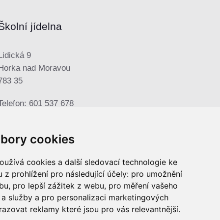
Školní jídelna
Lidická 9
Horka nad Moravou
783 35
Telefon: 601 537 678
E-mail:
sjhorka@seznam.cz
bory cookies
užívá cookies a další sledovací technologie ke
 z prohlížení pro následující účely:
pro umožnění
ebu
,
pro lepší zážitek z webu
,
pro měření vašeho
a služby a pro personalizaci marketingových
razovat reklamy které jsou pro vás relevantnější
.