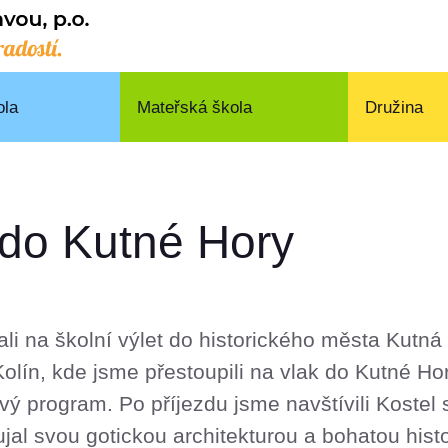
ola
Mateřská škola
Družina
 do Kutné Hory
dali na školní výlet do historického města Kutná
ín, kde jsme přestoupili na vlak do Kutné Ho
mavý program. Po příjezdu jsme navštívili Koste
jal svou gotickou architekturou a bohatou histo