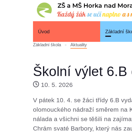
Úvod
Základní šk
Základní škola
Aktuality
Školní výlet 6.B
10. 5. 2026
V pátek 10. 4. se žáci třídy 6.B vy
olomouckého nádraží směrem na Kol
nálada a všichni se těšili na zají
Chrám svaté Barbory, který nás zau