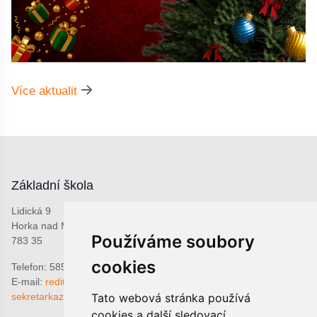
Více aktualit
Základní škola
Lidická 9
Horka nad Moravou
Používáme soubory
783 35
cookies
Telefon: 585 378 047
E-mail:
reditel@zshorka.cz
Tato webová stránka používá
sekretarkazshorka@seznam.cz
cookies a další sledovací