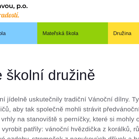
ola
Mateřská škola
Družina
 školní družině
ní jídelně uskutečnily tradiční Vánoční dílny. 
odičů, aby tak společně mohli strávit předvánočn
 vrhly na stanoviště s perníčky, které si mohly 
i vyrobit patřily: vánoční hvězdička z korálků,
rové ozdoby, stromeček z nanukových dřívek a b