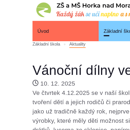
Úvod
Základní šk
Základní škola
Aktuality
Vánoční dílny ve
10. 12. 2025
Ve čtvrtek 4.12.2025 se v naší škol
tvoření dětí a jejich rodičů či prar
jako už tradičně každý rok, nejprve
výrobky, které měly děti možnost s
drátků, lucerna ze sklenice, papí