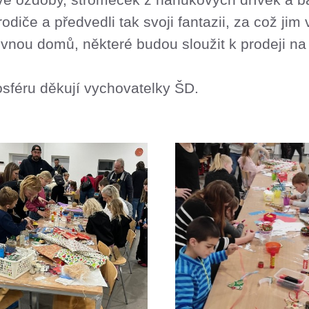
í rodiče a předvedli tak svoji fantazii, za což ji
vnou domů, některé budou sloužit k prodeji na 
osféru děkují vychovatelky ŠD.