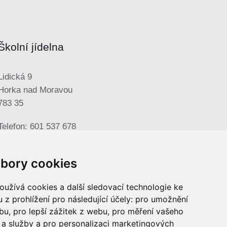
Školní jídelna
Lidická 9
Horka nad Moravou
783 35
Telefon: 601 537 678
E-mail:
sjhorka@seznam.cz
bory cookies
užívá cookies a další sledovací technologie ke
 z prohlížení pro následující účely:
pro umožnění
ebu
,
pro lepší zážitek z webu
,
pro měření vašeho
a služby a pro personalizaci marketingových