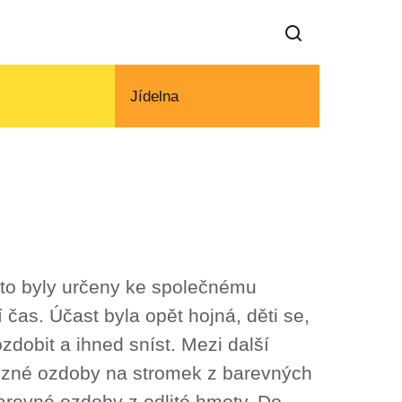
Jídelna
Tyto byly určeny ke společnému
í čas. Účast byla opět hojná, děti se,
ozdobit a ihned sníst. Mezi další
 různé ozdoby na stromek z barevných
arevné ozdoby z odlité hmoty. Do