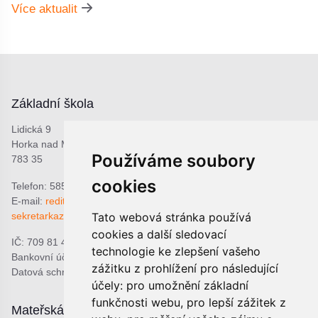
Více aktualit
Základní škola
Lidická 9
Horka nad Moravou
Používáme soubory
783 35
cookies
Telefon: 585 378 047
E-mail:
reditel@zshorka.cz
sekretarkazshorka@seznam.cz
Tato webová stránka používá
cookies a další sledovací
IČ: 709 81 493
technologie ke zlepšení vašeho
Bankovní účet: 1809609309/0800
zážitku z prohlížení pro následující
Datová schránka: bjema48
účely:
pro umožnění základní
funkčnosti webu
,
pro lepší zážitek z
Mateřská škola
Školní jídelna