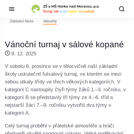
Základní škola
Aktuality
Vánoční turnaj v sálové kopané
8. 12. 2025
V sobotu 6. prosince se v tělocvičně naší základní
školy uskutečnil futsalový turnaj, ve kterém se mezi
sebou utkaly třídy ve třech věkových kategoriích. V
kategorii C nastoupily čtyři týmy žáků 1.–3. ročníku, v
kategorii B se představily tři týmy ze 4.–6. tříd a
nejstarší žáci 7.–9. ročníku vytvořili dva týmy v
kategorii A.
Celý turnaj proběhl v přátelské atmosféře a hráči
předvedli skvělé sportovní výkony. Velké poděkování