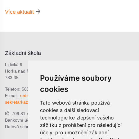
Více aktualit
Základní škola
Lidická 9
Horka nad Moravou
Používáme soubory
783 35
cookies
Telefon: 585 378 047
E-mail:
reditel@zshorka.cz
sekretarkazshorka@seznam.cz
Tato webová stránka používá
cookies a další sledovací
IČ: 709 81 493
technologie ke zlepšení vašeho
Bankovní účet: 1809609309/0800
zážitku z prohlížení pro následující
Datová schránka: bjema48
účely:
pro umožnění základní