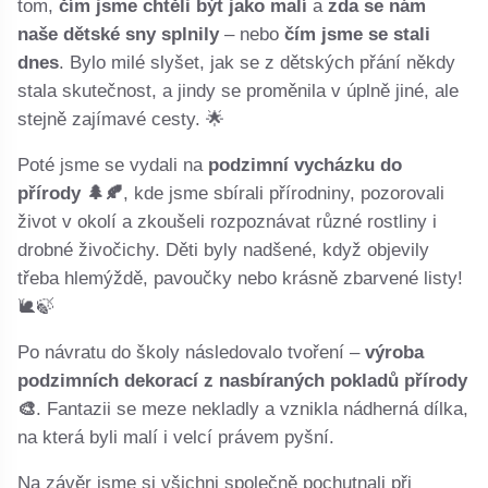
tom,
čím jsme chtěli být jako malí
a
zda se nám
naše dětské sny splnily
– nebo
čím jsme se stali
dnes
. Bylo milé slyšet, jak se z dětských přání někdy
stala skutečnost, a jindy se proměnila v úplně jiné, ale
stejně zajímavé cesty. 🌟
Poté jsme se vydali na
podzimní vycházku do
přírody 🌲🍂
, kde jsme sbírali přírodniny, pozorovali
život v okolí a zkoušeli rozpoznávat různé rostliny i
drobné živočichy. Děti byly nadšené, když objevily
třeba hlemýždě, pavoučky nebo krásně zbarvené listy!
🐌🍃
Po návratu do školy následovalo tvoření –
výroba
podzimních dekorací z nasbíraných pokladů přírody
🎨
. Fantazii se meze nekladly a vznikla nádherná dílka,
na která byli malí i velcí právem pyšní.
Na závěr jsme si všichni společně pochutnali při