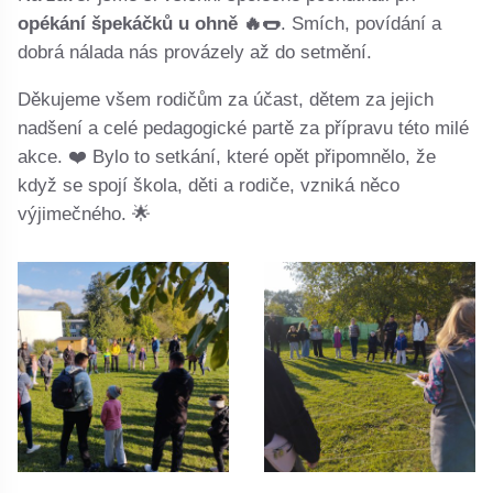
opékání špekáčků u ohně 🔥🌭
. Smích, povídání a
dobrá nálada nás provázely až do setmění.
Děkujeme všem rodičům za účast, dětem za jejich
nadšení a celé pedagogické partě za přípravu této milé
akce. ❤️ Bylo to setkání, které opět připomnělo, že
když se spojí škola, děti a rodiče, vzniká něco
výjimečného. 🌟