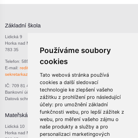
Základní škola
Lidická 9
Horka nad Moravou
Používáme soubory
783 35
cookies
Telefon: 585 378 047
E-mail:
reditel@zshorka.cz
sekretarkazshorka@seznam.cz
Tato webová stránka používá
cookies a další sledovací
IČ: 709 81 493
technologie ke zlepšení vašeho
Bankovní účet: 1809609309/0800
zážitku z prohlížení pro následující
Datová schránka: bjema48
účely:
pro umožnění základní
funkčnosti webu
,
pro lepší zážitek z
Mateřská škola
Školní jídelna
webu
,
pro měření vašeho zájmu o
naše produkty a služby a pro
Lidická 10
Lidická 9
Horka nad Moravou
Horka nad Moravou
personalizaci marketingových