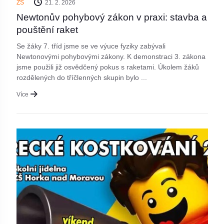
ZŠ
21. 2. 2026
Newtonův pohybový zákon v praxi: stavba a
pouštění raket
Se žáky 7. tříd jsme se ve výuce fyziky zabývali
Newtonovými pohybovými zákony. K demonstraci 3. zákona
jsme použili již osvědčený pokus s raketami. Úkolem žáků
rozdělených do tříčlenných skupin bylo ...
Více