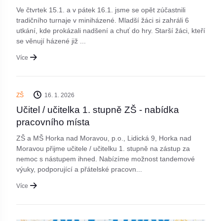
Ve čtvrtek 15.1. a v pátek 16.1. jsme se opět zúčastnili
tradičního turnaje v miniházené. Mladší žáci si zahráli 6
utkání, kde prokázali nadšení a chuť do hry. Starší žáci, kteří
se věnují házené již ...
Více
ZŠ
16. 1. 2026
Učitel / učitelka 1. stupně ZŠ - nabídka
pracovního místa
ZŠ a MŠ Horka nad Moravou, p.o., Lidická 9, Horka nad
Moravou přijme učitele / učitelku 1. stupně na zástup za
nemoc s nástupem ihned. Nabízíme možnost tandemové
výuky, podporující a přátelské pracovn...
Více