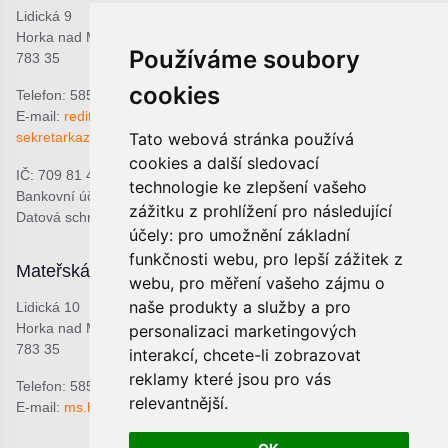
Lidická 9
Horka nad Moravou
Používáme soubory
783 35
cookies
Telefon: 585 378 047
E-mail:
reditel@zshorka.cz
Tato webová stránka používá
sekretarkazshorka@seznam.cz
cookies a další sledovací
IČ: 709 81 493
technologie ke zlepšení vašeho
Bankovní účet: 1809609309/0800
zážitku z prohlížení pro následující
Datová schránka: bjema48
účely:
pro umožnění základní
funkčnosti webu
,
pro lepší zážitek z
Mateřská škola
Školní jídelna
webu
,
pro měření vašeho zájmu o
naše produkty a služby a pro
Lidická 10
Lidická 9
Horka nad Moravou
Horka nad Moravou
personalizaci marketingových
783 35
783 35
interakcí
,
chcete-li zobrazovat
reklamy které jsou pro vás
Telefon: 585 378 068
Telefon: 601 537 678
relevantnější
.
E-mail:
ms.horka@seznam.cz
E-mail:
sjhorka@seznam.cz