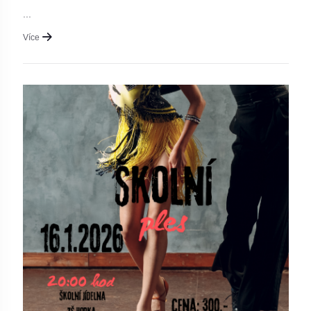
...
Více