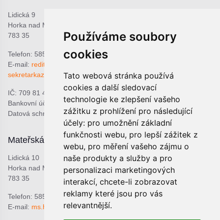
Lidická 9
Horka nad Moravou
Používáme soubory
783 35
cookies
Telefon: 585 378 047
E-mail:
reditel@zshorka.cz
sekretarkazshorka@seznam.cz
Tato webová stránka používá
cookies a další sledovací
IČ: 709 81 493
technologie ke zlepšení vašeho
Bankovní účet: 1809609309/0800
zážitku z prohlížení pro následující
Datová schránka: bjema48
účely:
pro umožnění základní
funkčnosti webu
,
pro lepší zážitek z
Mateřská škola
Školní jídelna
webu
,
pro měření vašeho zájmu o
naše produkty a služby a pro
Lidická 10
Lidická 9
Horka nad Moravou
Horka nad Moravou
personalizaci marketingových
783 35
783 35
interakcí
,
chcete-li zobrazovat
reklamy které jsou pro vás
Telefon: 585 378 068
Telefon: 601 537 678
relevantnější
.
E-mail:
ms.horka@seznam.cz
E-mail:
sjhorka@seznam.cz