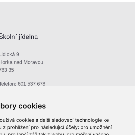
Školní jídelna
Lidická 9
Horka nad Moravou
783 35
Telefon: 601 537 678
E-mail:
sjhorka@seznam.cz
bory cookies
užívá cookies a další sledovací technologie ke
 z prohlížení pro následující účely:
pro umožnění
ebu
,
pro lepší zážitek z webu
,
pro měření vašeho