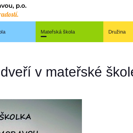
ola
Mateřská škola
Družina
dveří v mateřské škol