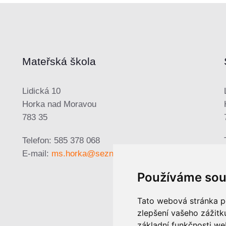
Mateřská škola
Lidická 10
Horka nad Moravou
783 35
Telefon: 585 378 068
E-mail:
ms.horka@seznam.cz
Používáme sou
Tato webová stránka po
zlepšení vašeho zážitku
základní funkčnosti w