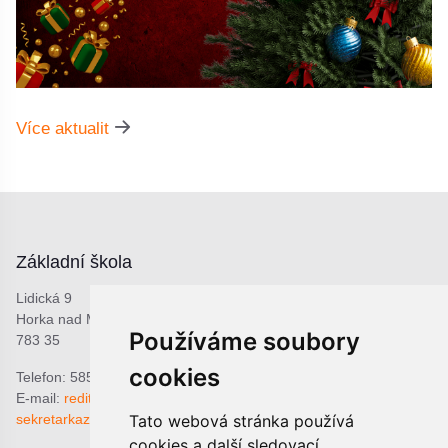
Více aktualit
Základní škola
Lidická 9
Horka nad Moravou
Používáme soubory
783 35
cookies
Telefon: 585 378 047
E-mail:
reditel@zshorka.cz
Tato webová stránka používá
sekretarkazshorka@seznam.cz
cookies a další sledovací