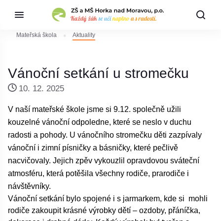
Mateřská škola
Aktuality
Vánoční setkání u stromečku
10. 12. 2025
V naší mateřské škole jsme si 9.12. společně užili
kouzelné vánoční odpoledne, které se neslo v duchu
radosti a pohody. U vánočního stromečku děti zazpívaly
vánoční i zimní písničky a básničky, které pečlivě
nacvičovaly. Jejich zpěv vykouzlil opravdovou sváteční
atmosféru, která potěšila všechny rodiče, prarodiče i
návštěvníky.
Vánoční setkání bylo spojené i s jarmarkem, kde si mohli
rodiče zakoupit krásné výrobky dětí – ozdoby, přáníčka,