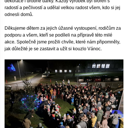
dekorace i drobné dárky. Každý výrobek byl tvořen s
radostí a pečlivostí a udělal velkou radost všem, kdo si jej
odnesli domů.
Děkujeme dětem za jejich úžasné vystoupení, rodičům za
podporu a všem, kteří se podíleli na přípravě této milé
akce. Společně jsme prožili chvíle, které nám připomněly,
jak důležité je se zastavit a užít si kouzlo Vánoc.