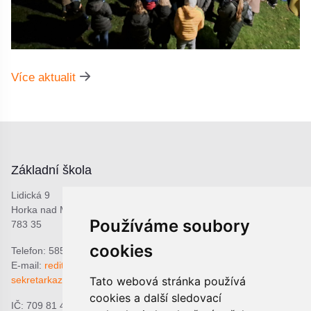
Více aktualit
Základní škola
Lidická 9
Horka nad Moravou
Používáme soubory
783 35
cookies
Telefon: 585 378 047
E-mail:
reditel@zshorka.cz
sekretarkazshorka@seznam.cz
Tato webová stránka používá
cookies a další sledovací
IČ: 709 81 493