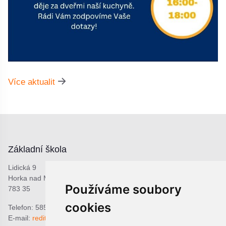
Více aktualit
Základní škola
Lidická 9
Horka nad Moravou
Používáme soubory
783 35
cookies
Telefon: 585 378 047
E-mail:
reditel@zshorka.cz